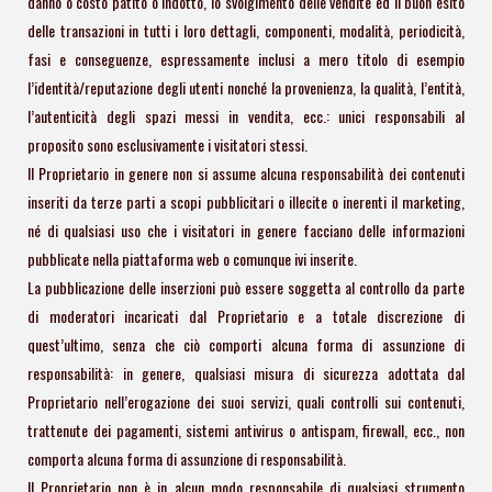
danno o costo patito o indotto, lo svolgimento delle vendite ed il buon esito
delle transazioni in tutti i loro dettagli, componenti, modalità, periodicità,
fasi e conseguenze, espressamente inclusi a mero titolo di esempio
l’identità/reputazione degli utenti nonché la provenienza, la qualità, l’entità,
l’autenticità degli spazi messi in vendita, ecc.: unici responsabili al
proposito sono esclusivamente i visitatori stessi.
Il Proprietario in genere non si assume alcuna responsabilità dei contenuti
inseriti da terze parti a scopi pubblicitari o illecite o inerenti il marketing,
né di qualsiasi uso che i visitatori in genere facciano delle informazioni
pubblicate nella piattaforma web o comunque ivi inserite.
La pubblicazione delle inserzioni può essere soggetta al controllo da parte
di moderatori incaricati dal Proprietario e a totale discrezione di
quest’ultimo, senza che ciò comporti alcuna forma di assunzione di
responsabilità: in genere, qualsiasi misura di sicurezza adottata dal
Proprietario nell’erogazione dei suoi servizi, quali controlli sui contenuti,
trattenute dei pagamenti, sistemi antivirus o antispam, firewall, ecc., non
comporta alcuna forma di assunzione di responsabilità.
Il Proprietario non è in alcun modo responsabile di qualsiasi strumento